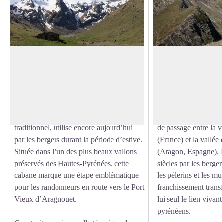
Cabane de la Gela
Port Vieux
Abri d’estive au cœur d’un cirque
Col historique aux co
glaciaire sauvage
de l’Aragon.
Voir l'image en plein écran
Nichée au fond de la vallée de la Gela, à
environ 1800 mètres d’altitude, la cabane
Le Port Vieux de la 
pastorale de la Gela est un abri rustique
2378 mètres d’altitud
traditionnel, utilisé encore aujourd’hui
de passage entre la 
par les bergers durant la période d’estive.
(France) et la vallée
Située dans l’un des plus beaux vallons
(Aragon, Espagne). 
préservés des Hautes-Pyrénées, cette
siècles par les berger
cabane marque une étape emblématique
les pèlerins et les mu
pour les randonneurs en route vers le Port
franchissement transf
Vieux d’Aragnouet.
lui seul le lien vivan
pyrénéens.