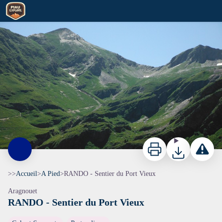
RANDO - Sentier du Port Vieux
Imprimer
Télécharger
Signaler 
>>
Accueil
>
A Pied
>
RANDO - Sentier du Port Vieux
Aragnouet
RANDO - Sentier du Port Vieux