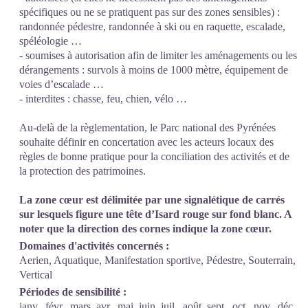
spécifiques ou ne se pratiquent pas sur des zones sensibles) :
randonnée pédestre, randonnée à ski ou en raquette, escalade,
spéléologie …
- soumises à autorisation afin de limiter les aménagements ou les
dérangements : survols à moins de 1000 mètre, équipement de
voies d’escalade …
- interdites : chasse, feu, chien, vélo …
Au-delà de la règlementation, le Parc national des Pyrénées
souhaite définir en concertation avec les acteurs locaux des
règles de bonne pratique pour la conciliation des activités et de
la protection des patrimoines.
La zone cœur est délimitée par une signalétique de carrés
sur lesquels figure une tête d’Isard rouge sur fond blanc. A
noter que la direction des cornes indique la zone cœur.
Domaines d'activités concernés :
Aerien, Aquatique, Manifestation sportive, Pédestre, Souterrain,
Vertical
Périodes de sensibilité :
janv.
févr.
mars
avr.
mai
juin
juil.
août
sept.
oct.
nov.
déc.