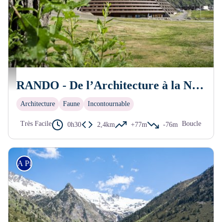
Piau Engaly
RANDO - De l’Architecture à la Nature
Architecture
Faune
Incontournable
Très Facile
Boucle
0h30
2,4km
+77m
-76m
A Pied