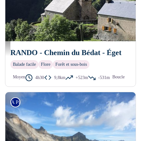
Chemin du Bédat
RANDO - Chemin du Bédat - Éget
Balade facile
Flore
Forêt et sous-bois
Moyen
Boucle
4h30
9,8km
+523m
-531m
A Pied