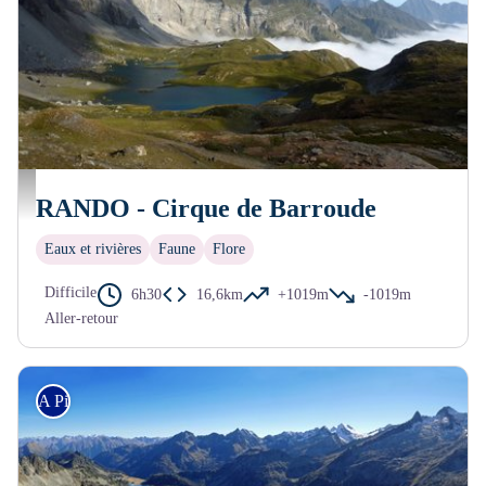
Cirque de Barroude
RANDO - Cirque de Barroude
Eaux et rivières
Faune
Flore
Difficile
6h30
16,6km
+1019m
-1019m
Aller-retour
A Pied