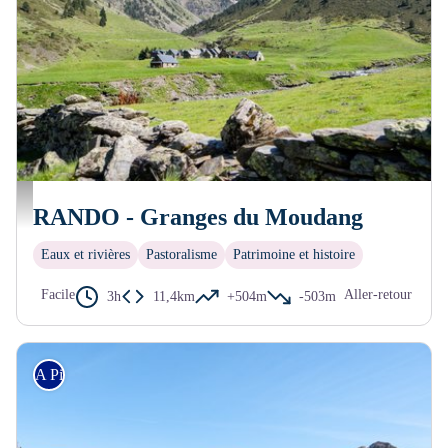
Granges du Moudang
RANDO - Granges du Moudang
Eaux et rivières
Pastoralisme
Patrimoine et histoire
Facile
Aller-retour
3h
11,4km
+504m
-503m
A Pied