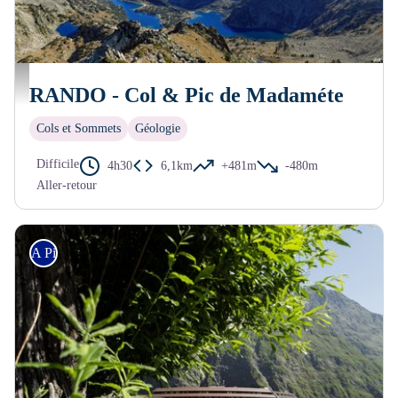
Pic de Madaméte
RANDO - Col & Pic de Madaméte
Cols et Sommets
Géologie
Difficile
4h30
6,1km
+481m
-480m
Aller-retour
A Pied