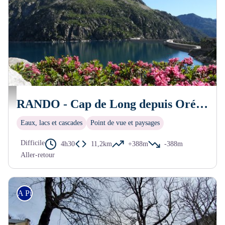
Piau Engaly
RANDO - Cap de Long depuis Orédon
Eaux, lacs et cascades
Point de vue et paysages
Difficile
4h30
11,2km
+388m
-388m
Aller-retour
A Pied