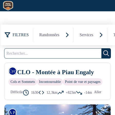
FILTRES
Randonnées
Services
77 résultats trouvés
Filtrer
Recherche
Rech
CYCLO - Montée à Piau Engaly
Cyclo
Cols et Sommets
Incontournable
Point de vue et paysages
Difficile
Aller
1h30
12,3km
+823m
-14m
A Pied