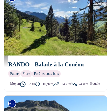
La Couécou
RANDO - Balade à la Couéou
Faune
Flore
Forêt et sous-bois
Moyen
Boucle
3h30
10,9km
+430m
-431m
A Pied