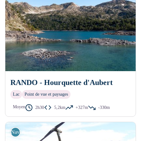
RANDO - Hourquette d'Aubert
Lac
Point de vue et paysages
Moyen
2h30
5,2km
+327m
-330m
Navette / transports