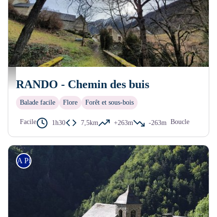
Chemin des Buis
RANDO - Chemin des buis
Balade facile
Flore
Forêt et sous-bois
Facile
Boucle
1h30
7,5km
+263m
-263m
A Pied