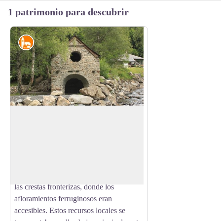
1 patrimonio para descubrir
es
La Forja del Moudang
Desde el siglo XVII, y con mayor
intensidad en el siglo XIX, el valle del
View picture in full screen
Moudang conoció una intensa actividad
extractiva. Se extraía mineral de hierro en
las laderas cercanas al pico de la Gela y a
las crestas fronterizas, donde los
afloramientos ferruginosos eran
accesibles. Estos recursos locales se