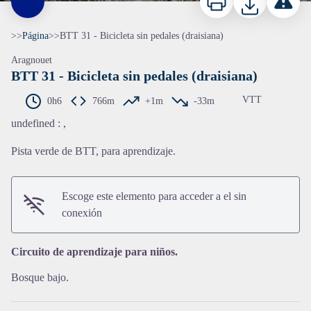
>>
Página
>
>
BTT 31 - Bicicleta sin pedales (draisiana)
Aragnouet
BTT 31 - Bicicleta sin pedales (draisiana)
VTT
0h6
766m
+1m
-33m
undefined
:
,
Pista verde de BTT, para aprendizaje.
View picture in full screen
Escoge este elemento para acceder a el sin
conexión
Circuito de aprendizaje para niños.
Bosque bajo.