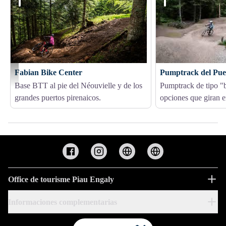
Fabian Bike Center
Pumptrack del Pu
David Bergar
Base BTT al pie del Néouvielle y de los
Pumptrack de tipo "
grandes puertos pirenaicos.
opciones que giran en
Office de tourisme Piau Engaly
Informaciones complementarias